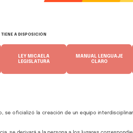
TIENE A DISPOSICIÓN
DESCARGÁ EL
LEY MICAELA
DESCARGÁ LA GUÍA CON
MANUAL LENGUAJE
CONTENIDO
LEGISLATURA
RECOMENDACIONES
CLARO
INFORMATIVO
, se oficializó la creación de un equipo interdisciplina
cia, se derivará a la persona a los lugares correspondi